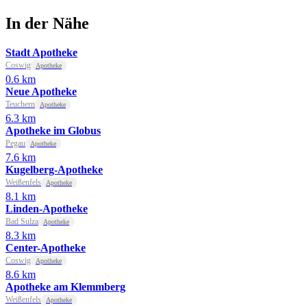
In der Nähe
Stadt Apotheke
Coswig
Apotheke
0.6 km
Neue Apotheke
Teuchern
Apotheke
6.3 km
Apotheke im Globus
Pegau
Apotheke
7.6 km
Kugelberg-Apotheke
Weißenfels
Apotheke
8.1 km
Linden-Apotheke
Bad Sulza
Apotheke
8.3 km
Center-Apotheke
Coswig
Apotheke
8.6 km
Apotheke am Klemmberg
Weißenfels
Apotheke