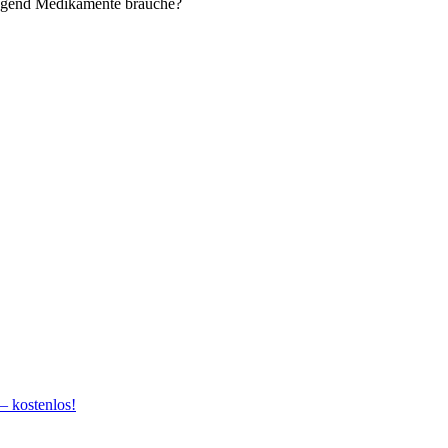
ingend Medikamente brauche?
– kostenlos!