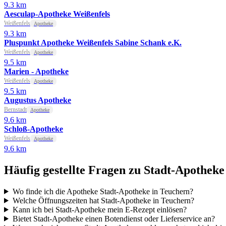
9.3 km
Aesculap-Apotheke Weißenfels
Weißenfels
Apotheke
9.3 km
Pluspunkt Apotheke Weißenfels Sabine Schank e.K.
Weißenfels
Apotheke
9.5 km
Marien - Apotheke
Weißenfels
Apotheke
9.5 km
Augustus Apotheke
Bernstadt
Apotheke
9.6 km
Schloß-Apotheke
Weißenfels
Apotheke
9.6 km
Häufig gestellte Fragen zu Stadt-Apotheke
Wo finde ich die Apotheke Stadt-Apotheke in Teuchern?
Welche Öffnungszeiten hat Stadt-Apotheke in Teuchern?
Kann ich bei Stadt-Apotheke mein E-Rezept einlösen?
Bietet Stadt-Apotheke einen Botendienst oder Lieferservice an?