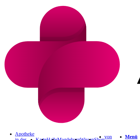
Apotheke
von
Menü
in der
Karte
Halle
Magdeburg
Wissen
Shop