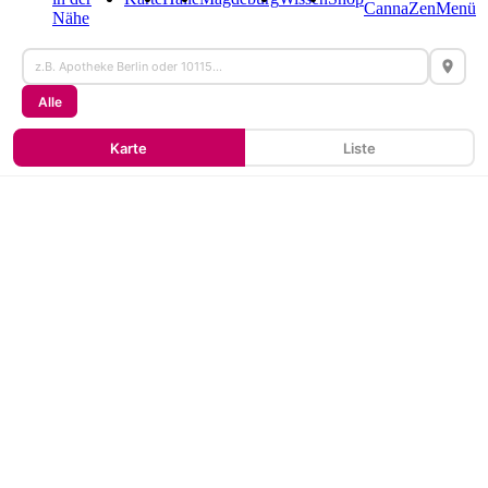
CannaZen
Menü
Nähe
Alle
Karte
Liste