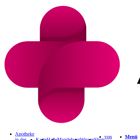
Apotheke
von
Menü
in der
Karte
Halle
Magdeburg
Wissen
Shop