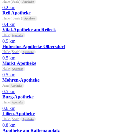
Halle (Saale)
Apotheke
0.2 km
Reil Apotheke
Halle ( Saale )
Apotheke
0.4 km
Vital-Apotheke am Reileck
Halle
Apotheke
0.5 km
Hubertus-Apotheke Olbersdorf
Halle (Saale)
Apotheke
0.5 km
Markt-Apotheke
Halle
Apotheke
0.5 km
Mohren-Apotheke
Jena
Apotheke
0.5 km
Burg-Apotheke
Halle
Apotheke
0.6 km
Lilien-Apotheke
Halle (Saale)
Apotheke
0.8 km
Apotheke am Rathenauplatz