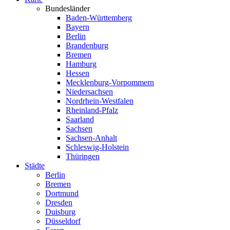
Bundesländer
Baden-Württemberg
Bayern
Berlin
Brandenburg
Bremen
Hamburg
Hessen
Mecklenburg-Vorpommern
Niedersachsen
Nordrhein-Westfalen
Rheinland-Pfalz
Saarland
Sachsen
Sachsen-Anhalt
Schleswig-Holstein
Thüringen
Städte
Berlin
Bremen
Dortmund
Dresden
Duisburg
Düsseldorf