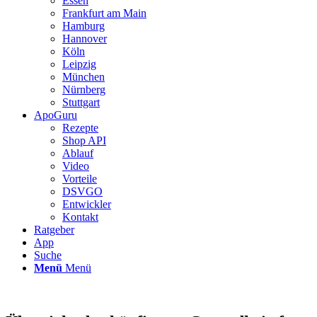
Essen
Frankfurt am Main
Hamburg
Hannover
Köln
Leipzig
München
Nürnberg
Stuttgart
ApoGuru
Rezepte
Shop API
Ablauf
Video
Vorteile
DSVGO
Entwickler
Kontakt
Ratgeber
App
Suche
Menü
Menü